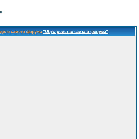
ь
зделе самого форума
"Обустройство сайта и форума"