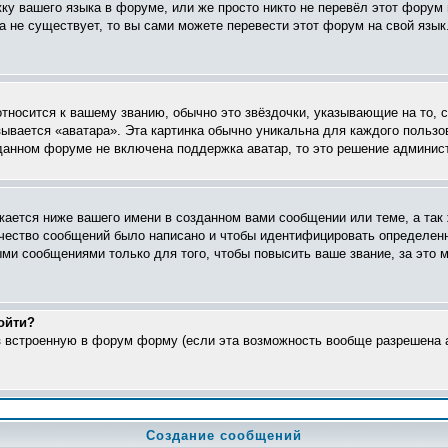
жку вашего языка в форуме, или же просто никто не перевёл этот форум
ка не существует, то вы сами можете перевести этот форум на свой яз
относится к вашему званию, обычно это звёздочки, указывающие на то, 
ывается «аватара». Эта картинка обычно уникальна для каждого пользо
в данном форуме не включена поддержка аватар, то это решение админис
ается ниже вашего имени в созданном вами сообщении или теме, а так 
ичество сообщений было написано и чтобы идентифицировать определен
ми сообщениями только для того, чтобы повысить ваше звание, за это 
ойти?
ез встроенную в форум форму (если эта возможность вообще разрешена а
Создание сообщений