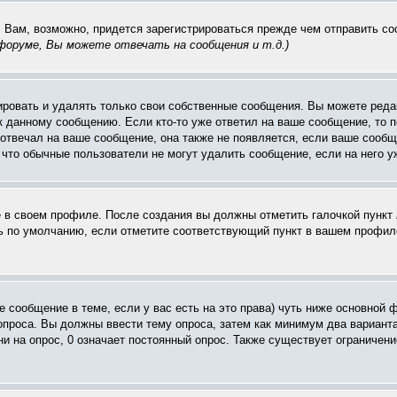
. Вам, возможно, придется зарегистрироваться прежде чем отправить с
оруме, Вы можете отвечать на сообщения и т.д.
)
ровать и удалять только свои собственные сообщения. Вы можете редак
к данному сообщению. Если кто-то уже ответил на ваше сообщение, то п
е отвечал на ваше сообщение, она также не появляется, если ваше соо
, что обычные пользователи не могут удалить сообщение, если на него уж
ё в своем профиле. После создания вы должны отметить галочкой пункт
 по умолчанию, если отметите соответствующий пункт в вашем профиле
вое сообщение в теме, если у вас есть на это права) чуть ниже основн
 опроса. Вы должны ввести тему опроса, затем как минимум два варианта
и на опрос, 0 означает постоянный опрос. Также существует ограничени