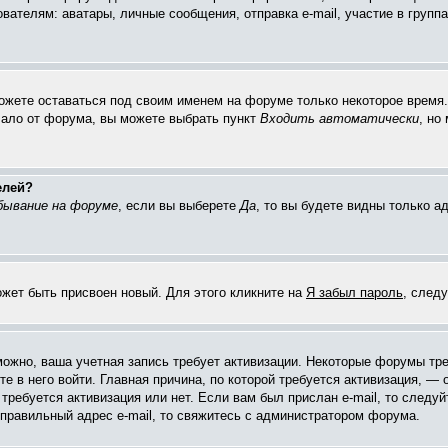
елям: аватары, личные сообщения, отправка e-mail, участие в группах 
можете оставаться под своим именем на форуме только некоторое время. 
чало от форума, вы можете выбрать пункт
Входить автоматически
, но
елей?
бывание на форуме
, если вы выберете
Да
, то вы будете видны только 
ожет быть присвоен новый. Для этого кликните на
Я забыл пароль
, след
зможно, ваша учетная запись требует активизации. Некоторые форумы тр
е в него войти. Главная причина, по которой требуется активизация, 
требуется активизация или нет. Если вам был прислан e-mail, то следуй
 правильный адрес e-mail, то свяжитесь с администратором форума.