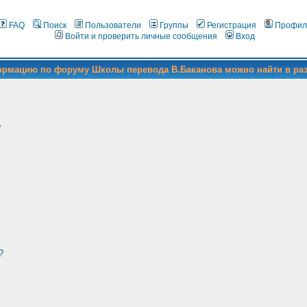
FAQ
Поиск
Пользователи
Группы
Регистрация
Профил
Войти и проверить личные сообщения
Вход
формацию по форуму Школы перевода В.Баканова можно найти в ра
?
?