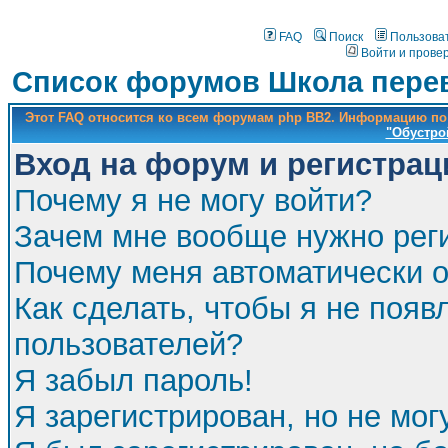
FAQ
Поиск
Пользова
Войти и прове
Список форумов Школа перев
Этот FAQ относится ко всем форумам php BB2. Информацию по
"Обустро
Вход на форум и регистрац
Почему я не могу войти?
Зачем мне вообще нужно рег
Почему меня автоматически 
Как сделать, чтобы я не появ
пользователей?
Я забыл пароль!
Я зарегистрирован, но не мог