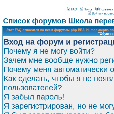
FAQ
Поиск
Пользова
Войти и прове
Список форумов Школа перев
Этот FAQ относится ко всем форумам php BB2. Информацию по
"Обустро
Вход на форум и регистрац
Почему я не могу войти?
Зачем мне вообще нужно рег
Почему меня автоматически 
Как сделать, чтобы я не появ
пользователей?
Я забыл пароль!
Я зарегистрирован, но не мог