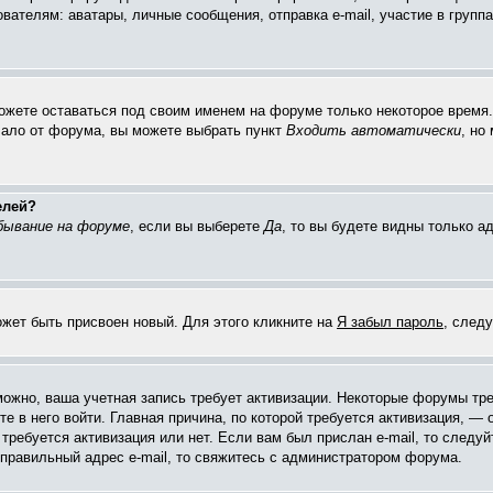
елям: аватары, личные сообщения, отправка e-mail, участие в группах 
можете оставаться под своим именем на форуме только некоторое время. 
чало от форума, вы можете выбрать пункт
Входить автоматически
, но
елей?
бывание на форуме
, если вы выберете
Да
, то вы будете видны только 
ожет быть присвоен новый. Для этого кликните на
Я забыл пароль
, след
зможно, ваша учетная запись требует активизации. Некоторые форумы тр
е в него войти. Главная причина, по которой требуется активизация, 
требуется активизация или нет. Если вам был прислан e-mail, то следуй
 правильный адрес e-mail, то свяжитесь с администратором форума.