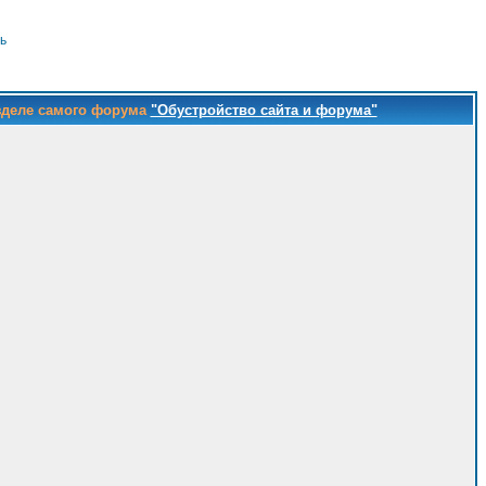
ь
зделе самого форума
"Обустройство сайта и форума"