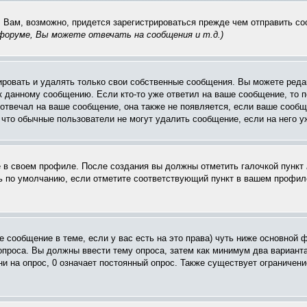
. Вам, возможно, придется зарегистрироваться прежде чем отправить с
оруме, Вы можете отвечать на сообщения и т.д.
)
ровать и удалять только свои собственные сообщения. Вы можете редак
к данному сообщению. Если кто-то уже ответил на ваше сообщение, то п
е отвечал на ваше сообщение, она также не появляется, если ваше соо
, что обычные пользователи не могут удалить сообщение, если на него уж
ё в своем профиле. После создания вы должны отметить галочкой пункт
 по умолчанию, если отметите соответствующий пункт в вашем профиле
вое сообщение в теме, если у вас есть на это права) чуть ниже основн
 опроса. Вы должны ввести тему опроса, затем как минимум два варианта
и на опрос, 0 означает постоянный опрос. Также существует ограничени