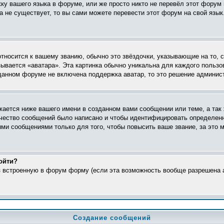
жку вашего языка в форуме, или же просто никто не перевёл этот форум
ка не существует, то вы сами можете перевести этот форум на свой яз
относится к вашему званию, обычно это звёздочки, указывающие на то, 
ывается «аватара». Эта картинка обычно уникальна для каждого пользо
в данном форуме не включена поддержка аватар, то это решение админис
ается ниже вашего имени в созданном вами сообщении или теме, а так 
ичество сообщений было написано и чтобы идентифицировать определен
ми сообщениями только для того, чтобы повысить ваше звание, за это 
ойти?
ез встроенную в форум форму (если эта возможность вообще разрешена а
Создание сообщений