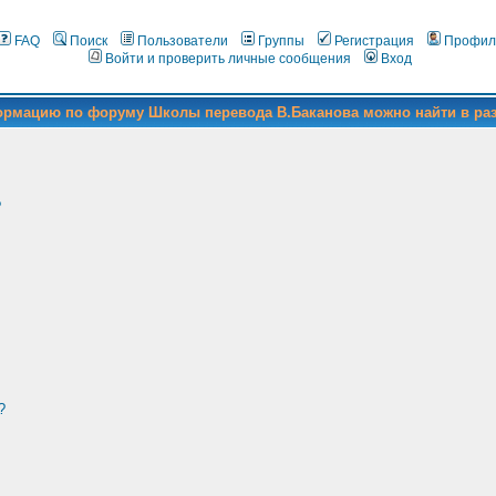
FAQ
Поиск
Пользователи
Группы
Регистрация
Профил
Войти и проверить личные сообщения
Вход
формацию по форуму Школы перевода В.Баканова можно найти в ра
?
?