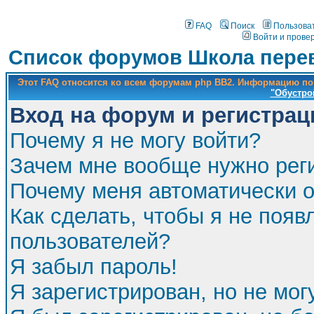
FAQ
Поиск
Пользова
Войти и прове
Список форумов Школа перев
Этот FAQ относится ко всем форумам php BB2. Информацию по
"Обустро
Вход на форум и регистрац
Почему я не могу войти?
Зачем мне вообще нужно рег
Почему меня автоматически 
Как сделать, чтобы я не появ
пользователей?
Я забыл пароль!
Я зарегистрирован, но не мог