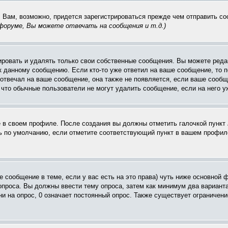
. Вам, возможно, придется зарегистрироваться прежде чем отправить с
оруме, Вы можете отвечать на сообщения и т.д.
)
ровать и удалять только свои собственные сообщения. Вы можете редак
к данному сообщению. Если кто-то уже ответил на ваше сообщение, то п
е отвечал на ваше сообщение, она также не появляется, если ваше соо
, что обычные пользователи не могут удалить сообщение, если на него уж
ё в своем профиле. После создания вы должны отметить галочкой пункт
 по умолчанию, если отметите соответствующий пункт в вашем профиле
вое сообщение в теме, если у вас есть на это права) чуть ниже основн
 опроса. Вы должны ввести тему опроса, затем как минимум два варианта
и на опрос, 0 означает постоянный опрос. Также существует ограничени