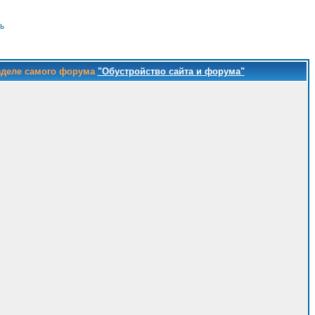
ь
зделе самого форума
"Обустройство сайта и форума"