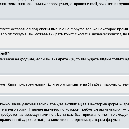
елям: аватары, личные сообщения, отправка e-mail, участие в группах 
можете оставаться под своим именем на форуме только некоторое время. 
чало от форума, вы можете выбрать пункт
Входить автоматически
, но
елей?
бывание на форуме
, если вы выберете
Да
, то вы будете видны только 
ожет быть присвоен новый. Для этого кликните на
Я забыл пароль
, след
зможно, ваша учетная запись требует активизации. Некоторые форумы тр
е в него войти. Главная причина, по которой требуется активизация, 
требуется активизация или нет. Если вам был прислан e-mail, то следуй
 правильный адрес e-mail, то свяжитесь с администратором форума.