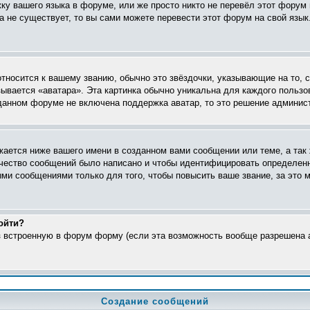
жку вашего языка в форуме, или же просто никто не перевёл этот форум
ка не существует, то вы сами можете перевести этот форум на свой яз
относится к вашему званию, обычно это звёздочки, указывающие на то, 
ывается «аватара». Эта картинка обычно уникальна для каждого пользо
в данном форуме не включена поддержка аватар, то это решение админис
ается ниже вашего имени в созданном вами сообщении или теме, а так 
ичество сообщений было написано и чтобы идентифицировать определен
ми сообщениями только для того, чтобы повысить ваше звание, за это 
ойти?
ез встроенную в форум форму (если эта возможность вообще разрешена а
Создание сообщений