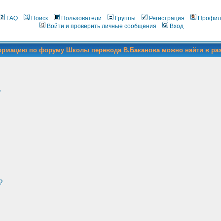
FAQ
Поиск
Пользователи
Группы
Регистрация
Профил
Войти и проверить личные сообщения
Вход
формацию по форуму Школы перевода В.Баканова можно найти в ра
?
?