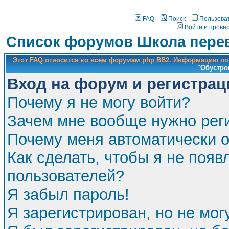
FAQ
Поиск
Пользова
Войти и прове
Список форумов Школа перев
Этот FAQ относится ко всем форумам php BB2. Информацию по
"Обустро
Вход на форум и регистрац
Почему я не могу войти?
Зачем мне вообще нужно рег
Почему меня автоматически 
Как сделать, чтобы я не появ
пользователей?
Я забыл пароль!
Я зарегистрирован, но не мог