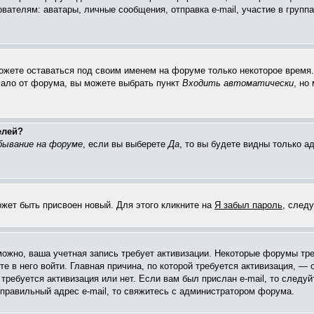
елям: аватары, личные сообщения, отправка e-mail, участие в группах 
можете оставаться под своим именем на форуме только некоторое время. 
чало от форума, вы можете выбрать пункт
Входить автоматически
, но
елей?
бывание на форуме
, если вы выберете
Да
, то вы будете видны только 
ожет быть присвоен новый. Для этого кликните на
Я забыл пароль
, след
зможно, ваша учетная запись требует активизации. Некоторые форумы тр
е в него войти. Главная причина, по которой требуется активизация, 
требуется активизация или нет. Если вам был прислан e-mail, то следуй
 правильный адрес e-mail, то свяжитесь с администратором форума.