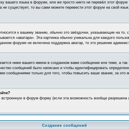
жку вашего языка в форуме, или же просто никто не перевёл этот форум
ка не существует, то вы сами можете перевести этот форум на свой яз
относится к вашему званию, обычно это звёздочки, указывающие на то, 
ывается «аватара». Эта картинка обычно уникальна для каждого пользо
в данном форуме не включена поддержка аватар, то это решение админис
ается ниже вашего имени в созданном вами сообщении или теме, а так 
ичество сообщений было написано и чтобы идентифицировать определен
ми сообщениями только для того, чтобы повысить ваше звание, за это 
ойти?
ез встроенную в форум форму (если эта возможность вообще разрешена а
Создание сообщений