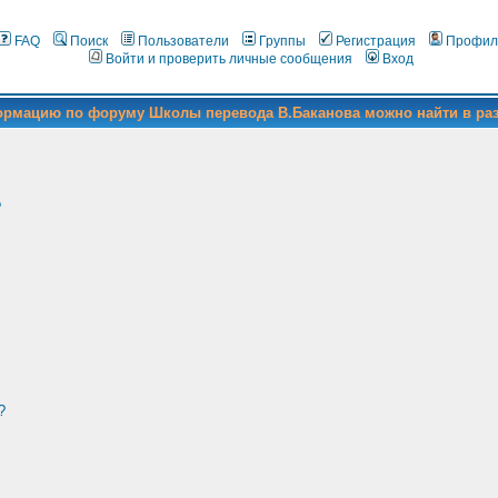
FAQ
Поиск
Пользователи
Группы
Регистрация
Профил
Войти и проверить личные сообщения
Вход
формацию по форуму Школы перевода В.Баканова можно найти в ра
?
?