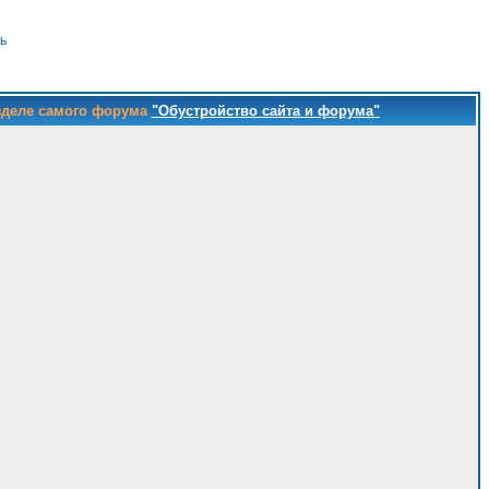
ь
зделе самого форума
"Обустройство сайта и форума"