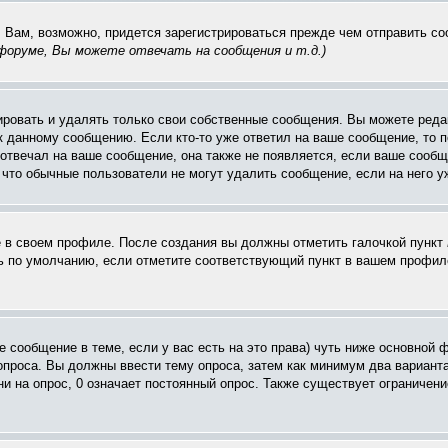
. Вам, возможно, придется зарегистрироваться прежде чем отправить с
оруме, Вы можете отвечать на сообщения и т.д.
)
ровать и удалять только свои собственные сообщения. Вы можете редак
к данному сообщению. Если кто-то уже ответил на ваше сообщение, то п
е отвечал на ваше сообщение, она также не появляется, если ваше соо
, что обычные пользователи не могут удалить сообщение, если на него уж
ё в своем профиле. После создания вы должны отметить галочкой пункт
 по умолчанию, если отметите соответствующий пункт в вашем профиле
вое сообщение в теме, если у вас есть на это права) чуть ниже основн
 опроса. Вы должны ввести тему опроса, затем как минимум два варианта
и на опрос, 0 означает постоянный опрос. Также существует ограничени