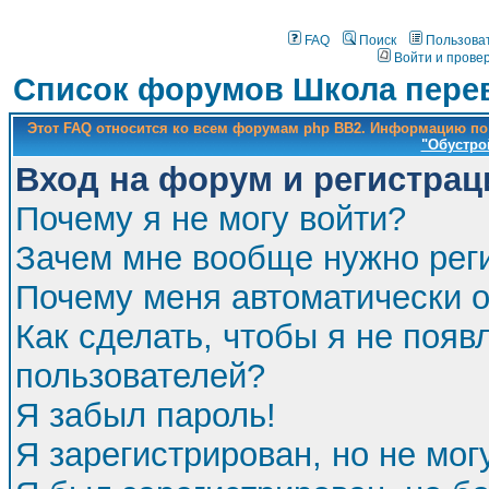
FAQ
Поиск
Пользова
Войти и прове
Список форумов Школа перев
Этот FAQ относится ко всем форумам php BB2. Информацию по
"Обустро
Вход на форум и регистрац
Почему я не могу войти?
Зачем мне вообще нужно рег
Почему меня автоматически 
Как сделать, чтобы я не появ
пользователей?
Я забыл пароль!
Я зарегистрирован, но не мог