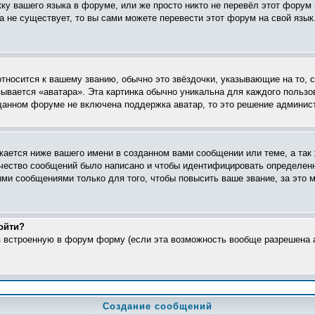
жку вашего языка в форуме, или же просто никто не перевёл этот форум
ка не существует, то вы сами можете перевести этот форум на свой яз
относится к вашему званию, обычно это звёздочки, указывающие на то, 
ывается «аватара». Эта картинка обычно уникальна для каждого пользо
в данном форуме не включена поддержка аватар, то это решение админис
ается ниже вашего имени в созданном вами сообщении или теме, а так 
ичество сообщений было написано и чтобы идентифицировать определен
ми сообщениями только для того, чтобы повысить ваше звание, за это 
ойти?
ез встроенную в форум форму (если эта возможность вообще разрешена а
Создание сообщений