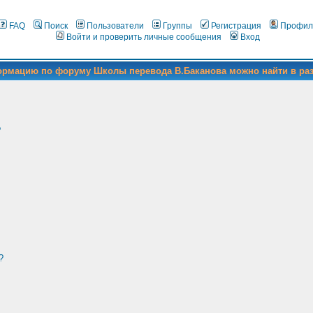
FAQ
Поиск
Пользователи
Группы
Регистрация
Профил
Войти и проверить личные сообщения
Вход
формацию по форуму Школы перевода В.Баканова можно найти в ра
?
?