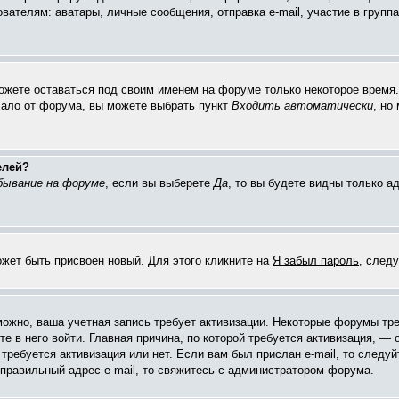
елям: аватары, личные сообщения, отправка e-mail, участие в группах 
можете оставаться под своим именем на форуме только некоторое время. 
чало от форума, вы можете выбрать пункт
Входить автоматически
, но
елей?
бывание на форуме
, если вы выберете
Да
, то вы будете видны только 
ожет быть присвоен новый. Для этого кликните на
Я забыл пароль
, след
зможно, ваша учетная запись требует активизации. Некоторые форумы тр
е в него войти. Главная причина, по которой требуется активизация, 
требуется активизация или нет. Если вам был прислан e-mail, то следуй
 правильный адрес e-mail, то свяжитесь с администратором форума.