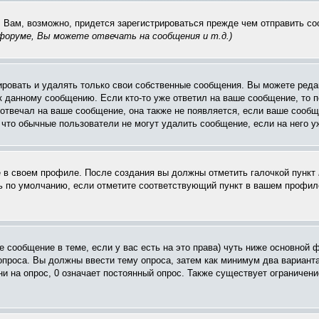
. Вам, возможно, придется зарегистрироваться прежде чем отправить с
оруме, Вы можете отвечать на сообщения и т.д.
)
ровать и удалять только свои собственные сообщения. Вы можете редак
к данному сообщению. Если кто-то уже ответил на ваше сообщение, то п
е отвечал на ваше сообщение, она также не появляется, если ваше соо
, что обычные пользователи не могут удалить сообщение, если на него уж
ё в своем профиле. После создания вы должны отметить галочкой пункт
 по умолчанию, если отметите соответствующий пункт в вашем профиле
вое сообщение в теме, если у вас есть на это права) чуть ниже основн
 опроса. Вы должны ввести тему опроса, затем как минимум два варианта
и на опрос, 0 означает постоянный опрос. Также существует ограничени