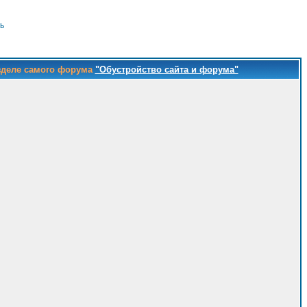
ь
зделе самого форума
"Обустройство сайта и форума"