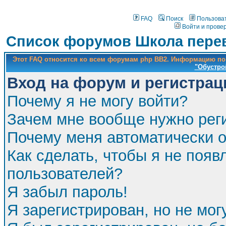
FAQ
Поиск
Пользова
Войти и прове
Список форумов Школа перев
Этот FAQ относится ко всем форумам php BB2. Информацию по
"Обустро
Вход на форум и регистрац
Почему я не могу войти?
Зачем мне вообще нужно рег
Почему меня автоматически 
Как сделать, чтобы я не появ
пользователей?
Я забыл пароль!
Я зарегистрирован, но не мог