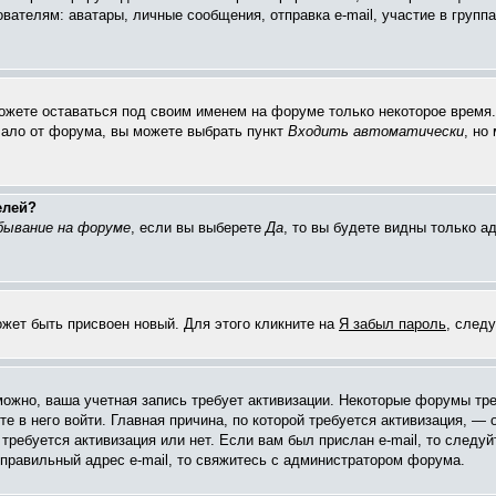
елям: аватары, личные сообщения, отправка e-mail, участие в группах 
можете оставаться под своим именем на форуме только некоторое время. 
чало от форума, вы можете выбрать пункт
Входить автоматически
, но
елей?
бывание на форуме
, если вы выберете
Да
, то вы будете видны только 
ожет быть присвоен новый. Для этого кликните на
Я забыл пароль
, след
зможно, ваша учетная запись требует активизации. Некоторые форумы тр
е в него войти. Главная причина, по которой требуется активизация, 
требуется активизация или нет. Если вам был прислан e-mail, то следуй
 правильный адрес e-mail, то свяжитесь с администратором форума.