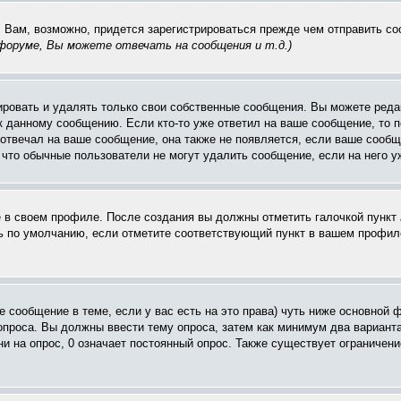
. Вам, возможно, придется зарегистрироваться прежде чем отправить с
оруме, Вы можете отвечать на сообщения и т.д.
)
ровать и удалять только свои собственные сообщения. Вы можете редак
к данному сообщению. Если кто-то уже ответил на ваше сообщение, то п
е отвечал на ваше сообщение, она также не появляется, если ваше соо
, что обычные пользователи не могут удалить сообщение, если на него уж
ё в своем профиле. После создания вы должны отметить галочкой пункт
 по умолчанию, если отметите соответствующий пункт в вашем профиле
вое сообщение в теме, если у вас есть на это права) чуть ниже основн
 опроса. Вы должны ввести тему опроса, затем как минимум два варианта
и на опрос, 0 означает постоянный опрос. Также существует ограничени