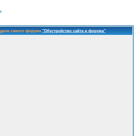
ь
зделе самого форума
"Обустройство сайта и форума"