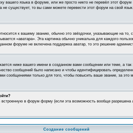
жку вашего языка в форуме, или же просто никто не перевёл этот форум
ка не существует, то вы сами можете перевести этот форум на свой яз
относится к вашему званию, обычно это звёздочки, указывающие на то, 
ывается «аватара». Эта картинка обычно уникальна для каждого пользо
в данном форуме не включена поддержка аватар, то это решение админис
ается ниже вашего имени в созданном вами сообщении или теме, а так 
ичество сообщений было написано и чтобы идентифицировать определен
ми сообщениями только для того, чтобы повысить ваше звание, за это 
ойти?
ез встроенную в форум форму (если эта возможность вообще разрешена а
Создание сообщений