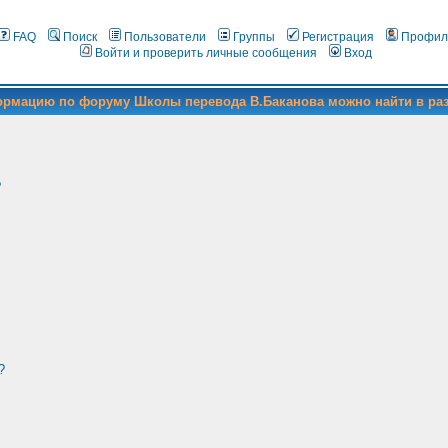
FAQ
Поиск
Пользователи
Группы
Регистрация
Профил
Войти и проверить личные сообщения
Вход
формацию по форуму Школы перевода В.Баканова можно найти в ра
?
?