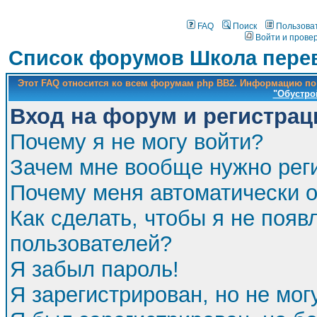
FAQ
Поиск
Пользова
Войти и прове
Список форумов Школа перев
Этот FAQ относится ко всем форумам php BB2. Информацию по
"Обустро
Вход на форум и регистрац
Почему я не могу войти?
Зачем мне вообще нужно рег
Почему меня автоматически 
Как сделать, чтобы я не появ
пользователей?
Я забыл пароль!
Я зарегистрирован, но не мог