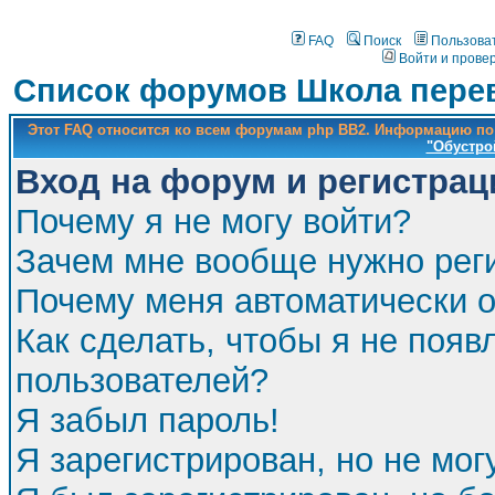
FAQ
Поиск
Пользова
Войти и прове
Список форумов Школа перев
Этот FAQ относится ко всем форумам php BB2. Информацию по
"Обустро
Вход на форум и регистрац
Почему я не могу войти?
Зачем мне вообще нужно рег
Почему меня автоматически 
Как сделать, чтобы я не появ
пользователей?
Я забыл пароль!
Я зарегистрирован, но не мог