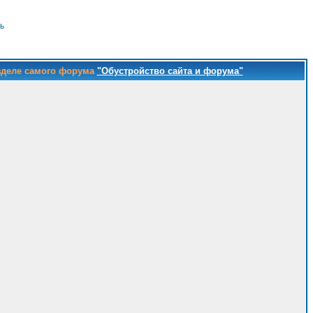
ь
зделе самого форума
"Обустройство сайта и форума"