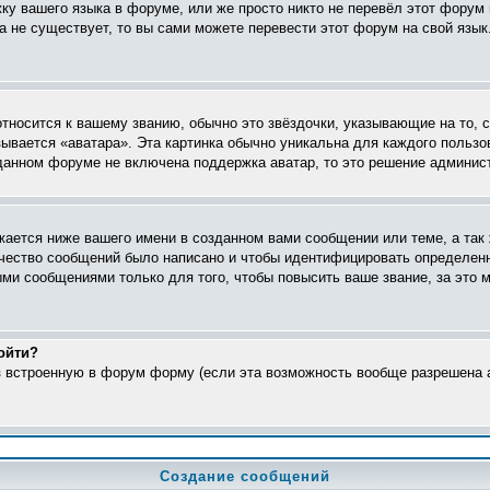
жку вашего языка в форуме, или же просто никто не перевёл этот форум
ка не существует, то вы сами можете перевести этот форум на свой яз
относится к вашему званию, обычно это звёздочки, указывающие на то, 
ывается «аватара». Эта картинка обычно уникальна для каждого пользо
в данном форуме не включена поддержка аватар, то это решение админис
ается ниже вашего имени в созданном вами сообщении или теме, а так 
ичество сообщений было написано и чтобы идентифицировать определен
ми сообщениями только для того, чтобы повысить ваше звание, за это 
ойти?
ез встроенную в форум форму (если эта возможность вообще разрешена а
Создание сообщений