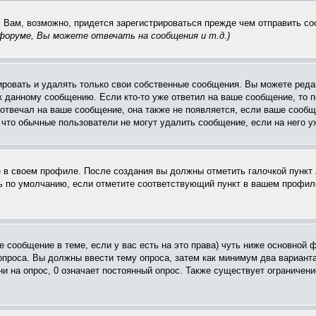
. Вам, возможно, придется зарегистрироваться прежде чем отправить с
оруме, Вы можете отвечать на сообщения и т.д.
)
ровать и удалять только свои собственные сообщения. Вы можете редак
к данному сообщению. Если кто-то уже ответил на ваше сообщение, то п
е отвечал на ваше сообщение, она также не появляется, если ваше соо
, что обычные пользователи не могут удалить сообщение, если на него уж
ё в своем профиле. После создания вы должны отметить галочкой пункт
 по умолчанию, если отметите соответствующий пункт в вашем профиле
вое сообщение в теме, если у вас есть на это права) чуть ниже основн
 опроса. Вы должны ввести тему опроса, затем как минимум два варианта
и на опрос, 0 означает постоянный опрос. Также существует ограничени