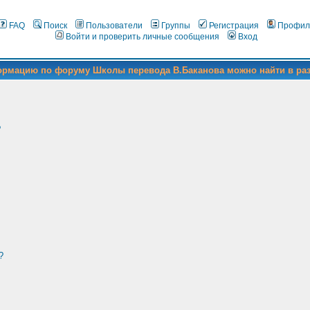
FAQ
Поиск
Пользователи
Группы
Регистрация
Профил
Войти и проверить личные сообщения
Вход
формацию по форуму Школы перевода В.Баканова можно найти в ра
?
?