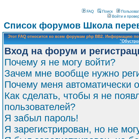
FAQ
Поиск
Пользова
Войти и прове
Список форумов Школа перев
Этот FAQ относится ко всем форумам php BB2. Информацию по
"Обустро
Вход на форум и регистрац
Почему я не могу войти?
Зачем мне вообще нужно рег
Почему меня автоматически 
Как сделать, чтобы я не появ
пользователей?
Я забыл пароль!
Я зарегистрирован, но не мог