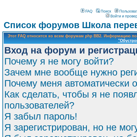
FAQ
Поиск
Пользова
Войти и прове
Список форумов Школа перев
Этот FAQ относится ко всем форумам php BB2. Информацию по
"Обустро
Вход на форум и регистрац
Почему я не могу войти?
Зачем мне вообще нужно рег
Почему меня автоматически 
Как сделать, чтобы я не появ
пользователей?
Я забыл пароль!
Я зарегистрирован, но не мог