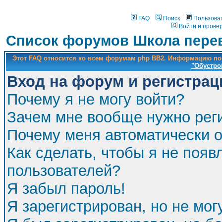
FAQ
Поиск
Пользова
Войти и прове
Список форумов Школа перев
Этот FAQ относится ко всем форумам php BB2. Информацию по
"Обустро
Вход на форум и регистрац
Почему я не могу войти?
Зачем мне вообще нужно рег
Почему меня автоматически 
Как сделать, чтобы я не появ
пользователей?
Я забыл пароль!
Я зарегистрирован, но не мог