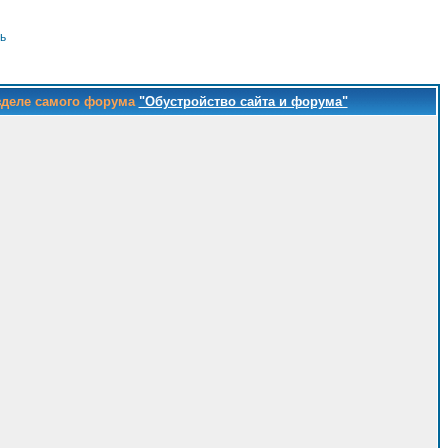
ь
зделе самого форума
"Обустройство сайта и форума"