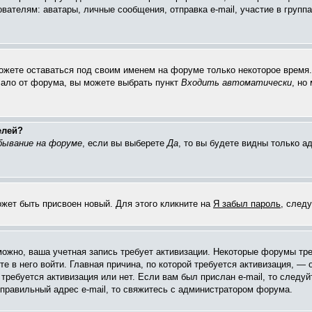
елям: аватары, личные сообщения, отправка e-mail, участие в группах 
можете оставаться под своим именем на форуме только некоторое время. 
чало от форума, вы можете выбрать пункт
Входить автоматически
, но
елей?
бывание на форуме
, если вы выберете
Да
, то вы будете видны только 
ожет быть присвоен новый. Для этого кликните на
Я забыл пароль
, след
зможно, ваша учетная запись требует активизации. Некоторые форумы тр
е в него войти. Главная причина, по которой требуется активизация, 
требуется активизация или нет. Если вам был прислан e-mail, то следуй
 правильный адрес e-mail, то свяжитесь с администратором форума.