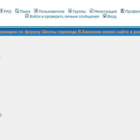
FAQ
Поиск
Пользователи
Группы
Регистрация
Профил
Войти и проверить личные сообщения
Вход
формацию по форуму Школы перевода В.Баканова можно найти в ра
?
?