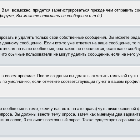
. Вам, возможно, придется зарегистрироваться прежде чем отправить с
оруме, Вы можете отвечать на сообщения и т.д.
)
ровать и удалять только свои собственные сообщения. Вы можете редак
к данному сообщению. Если кто-то уже ответил на ваше сообщение, то п
е отвечал на ваше сообщение, она также не появляется, если ваше соо
, что обычные пользователи не могут удалить сообщение, если на него уж
ё в своем профиле. После создания вы должны отметить галочкой пункт
 по умолчанию, если отметите соответствующий пункт в вашем профиле
вое сообщение в теме, если у вас есть на это права) чуть ниже основн
 опроса. Вы должны ввести тему опроса, затем как минимум два варианта
и на опрос, 0 означает постоянный опрос. Также существует ограничени