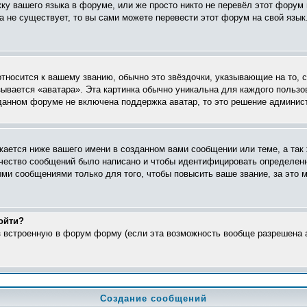
жку вашего языка в форуме, или же просто никто не перевёл этот форум
ка не существует, то вы сами можете перевести этот форум на свой яз
относится к вашему званию, обычно это звёздочки, указывающие на то, 
ывается «аватара». Эта картинка обычно уникальна для каждого пользо
в данном форуме не включена поддержка аватар, то это решение админис
ается ниже вашего имени в созданном вами сообщении или теме, а так 
ичество сообщений было написано и чтобы идентифицировать определен
ми сообщениями только для того, чтобы повысить ваше звание, за это 
ойти?
ез встроенную в форум форму (если эта возможность вообще разрешена а
Создание сообщений