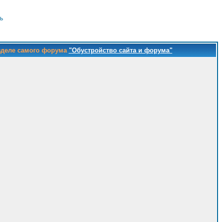
ь
зделе самого форума
"Обустройство сайта и форума"