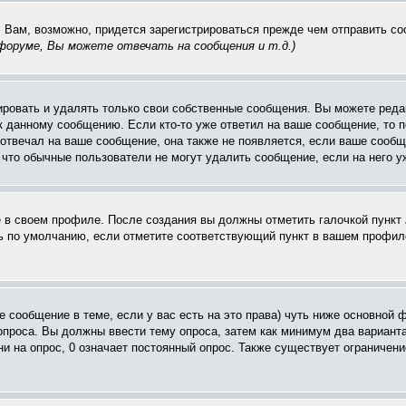
. Вам, возможно, придется зарегистрироваться прежде чем отправить с
оруме, Вы можете отвечать на сообщения и т.д.
)
ровать и удалять только свои собственные сообщения. Вы можете редак
к данному сообщению. Если кто-то уже ответил на ваше сообщение, то п
е отвечал на ваше сообщение, она также не появляется, если ваше соо
, что обычные пользователи не могут удалить сообщение, если на него уж
ё в своем профиле. После создания вы должны отметить галочкой пункт
 по умолчанию, если отметите соответствующий пункт в вашем профиле
вое сообщение в теме, если у вас есть на это права) чуть ниже основн
 опроса. Вы должны ввести тему опроса, затем как минимум два варианта
и на опрос, 0 означает постоянный опрос. Также существует ограничени