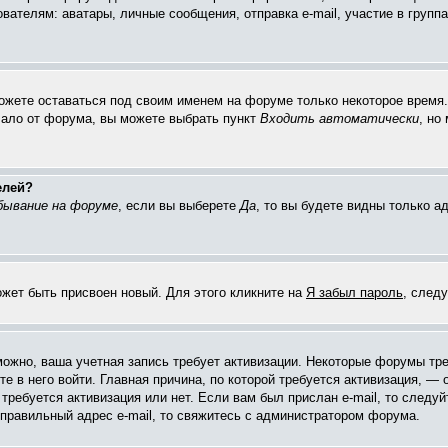
елям: аватары, личные сообщения, отправка e-mail, участие в группах 
можете оставаться под своим именем на форуме только некоторое время. 
чало от форума, вы можете выбрать пункт
Входить автоматически
, но
елей?
бывание на форуме
, если вы выберете
Да
, то вы будете видны только 
ожет быть присвоен новый. Для этого кликните на
Я забыл пароль
, след
зможно, ваша учетная запись требует активизации. Некоторые форумы тр
е в него войти. Главная причина, по которой требуется активизация, 
требуется активизация или нет. Если вам был прислан e-mail, то следуй
 правильный адрес e-mail, то свяжитесь с администратором форума.