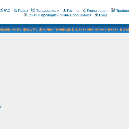
FAQ
Поиск
Пользователи
Группы
Регистрация
Профил
Войти и проверить личные сообщения
Вход
формацию по форуму Школы перевода В.Баканова можно найти в ра
?
?