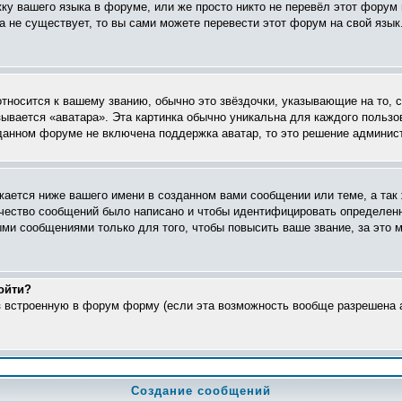
жку вашего языка в форуме, или же просто никто не перевёл этот форум
ка не существует, то вы сами можете перевести этот форум на свой яз
относится к вашему званию, обычно это звёздочки, указывающие на то, 
ывается «аватара». Эта картинка обычно уникальна для каждого пользо
в данном форуме не включена поддержка аватар, то это решение админис
ается ниже вашего имени в созданном вами сообщении или теме, а так 
ичество сообщений было написано и чтобы идентифицировать определен
ми сообщениями только для того, чтобы повысить ваше звание, за это 
ойти?
ез встроенную в форум форму (если эта возможность вообще разрешена а
Создание сообщений