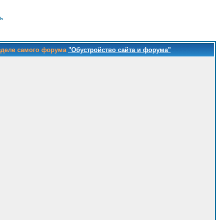
ь
зделе самого форума
"Обустройство сайта и форума"