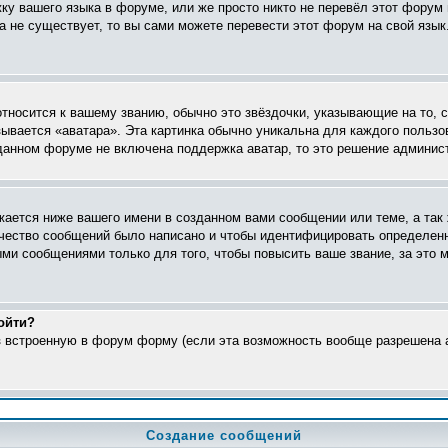
жку вашего языка в форуме, или же просто никто не перевёл этот форум
ка не существует, то вы сами можете перевести этот форум на свой яз
относится к вашему званию, обычно это звёздочки, указывающие на то, 
ывается «аватара». Эта картинка обычно уникальна для каждого пользо
в данном форуме не включена поддержка аватар, то это решение админис
ается ниже вашего имени в созданном вами сообщении или теме, а так 
ичество сообщений было написано и чтобы идентифицировать определен
ми сообщениями только для того, чтобы повысить ваше звание, за это 
ойти?
ез встроенную в форум форму (если эта возможность вообще разрешена а
Создание сообщений