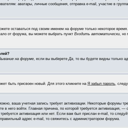
елям: аватары, личные сообщения, отправка e-mail, участие в группах 
можете оставаться под своим именем на форуме только некоторое время. 
чало от форума, вы можете выбрать пункт
Входить автоматически
, но
елей?
бывание на форуме
, если вы выберете
Да
, то вы будете видны только 
ожет быть присвоен новый. Для этого кликните на
Я забыл пароль
, след
зможно, ваша учетная запись требует активизации. Некоторые форумы тр
е в него войти. Главная причина, по которой требуется активизация, 
требуется активизация или нет. Если вам был прислан e-mail, то следуй
 правильный адрес e-mail, то свяжитесь с администратором форума.