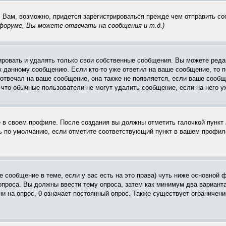
. Вам, возможно, придется зарегистрироваться прежде чем отправить с
оруме, Вы можете отвечать на сообщения и т.д.
)
ровать и удалять только свои собственные сообщения. Вы можете редак
к данному сообщению. Если кто-то уже ответил на ваше сообщение, то п
е отвечал на ваше сообщение, она также не появляется, если ваше соо
, что обычные пользователи не могут удалить сообщение, если на него уж
ё в своем профиле. После создания вы должны отметить галочкой пункт
 по умолчанию, если отметите соответствующий пункт в вашем профиле
вое сообщение в теме, если у вас есть на это права) чуть ниже основн
 опроса. Вы должны ввести тему опроса, затем как минимум два варианта
и на опрос, 0 означает постоянный опрос. Также существует ограничени