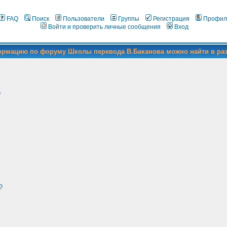
FAQ
Поиск
Пользователи
Группы
Регистрация
Профил
Войти и проверить личные сообщения
Вход
формацию по форуму Школы перевода В.Баканова можно найти в ра
?
?