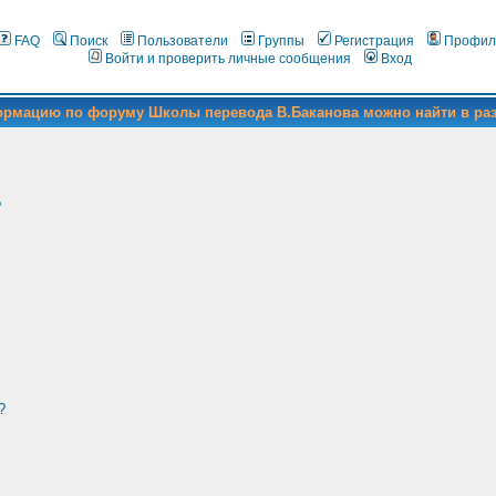
FAQ
Поиск
Пользователи
Группы
Регистрация
Профил
Войти и проверить личные сообщения
Вход
формацию по форуму Школы перевода В.Баканова можно найти в ра
?
?