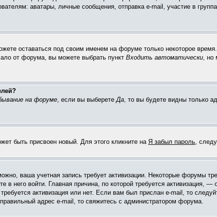
елям: аватары, личные сообщения, отправка e-mail, участие в группах 
можете оставаться под своим именем на форуме только некоторое время. 
чало от форума, вы можете выбрать пункт
Входить автоматически
, но
елей?
бывание на форуме
, если вы выберете
Да
, то вы будете видны только 
ожет быть присвоен новый. Для этого кликните на
Я забыл пароль
, след
зможно, ваша учетная запись требует активизации. Некоторые форумы тр
е в него войти. Главная причина, по которой требуется активизация, 
требуется активизация или нет. Если вам был прислан e-mail, то следуй
 правильный адрес e-mail, то свяжитесь с администратором форума.