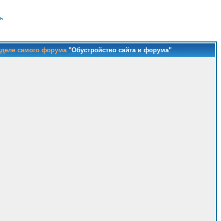
ь
зделе самого форума
"Обустройство сайта и форума"