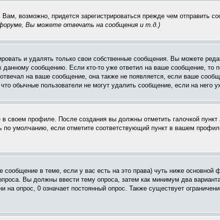
. Вам, возможно, придется зарегистрироваться прежде чем отправить с
оруме, Вы можете отвечать на сообщения и т.д.
)
ровать и удалять только свои собственные сообщения. Вы можете редак
к данному сообщению. Если кто-то уже ответил на ваше сообщение, то п
е отвечал на ваше сообщение, она также не появляется, если ваше соо
, что обычные пользователи не могут удалить сообщение, если на него уж
ё в своем профиле. После создания вы должны отметить галочкой пункт
 по умолчанию, если отметите соответствующий пункт в вашем профиле
вое сообщение в теме, если у вас есть на это права) чуть ниже основн
 опроса. Вы должны ввести тему опроса, затем как минимум два варианта
и на опрос, 0 означает постоянный опрос. Также существует ограничени