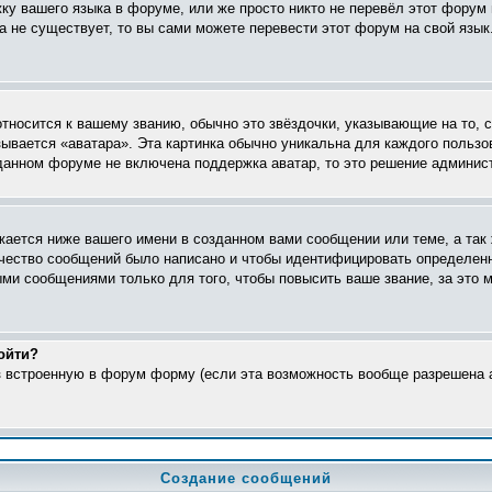
жку вашего языка в форуме, или же просто никто не перевёл этот форум
ка не существует, то вы сами можете перевести этот форум на свой яз
относится к вашему званию, обычно это звёздочки, указывающие на то, 
ывается «аватара». Эта картинка обычно уникальна для каждого пользо
в данном форуме не включена поддержка аватар, то это решение админис
ается ниже вашего имени в созданном вами сообщении или теме, а так 
ичество сообщений было написано и чтобы идентифицировать определен
ми сообщениями только для того, чтобы повысить ваше звание, за это 
ойти?
ез встроенную в форум форму (если эта возможность вообще разрешена а
Создание сообщений