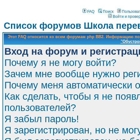
FAQ
Поиск
Пользова
Войти и прове
Список форумов Школа перев
Этот FAQ относится ко всем форумам php BB2. Информацию по
"Обустро
Вход на форум и регистрац
Почему я не могу войти?
Зачем мне вообще нужно рег
Почему меня автоматически 
Как сделать, чтобы я не появ
пользователей?
Я забыл пароль!
Я зарегистрирован, но не мог