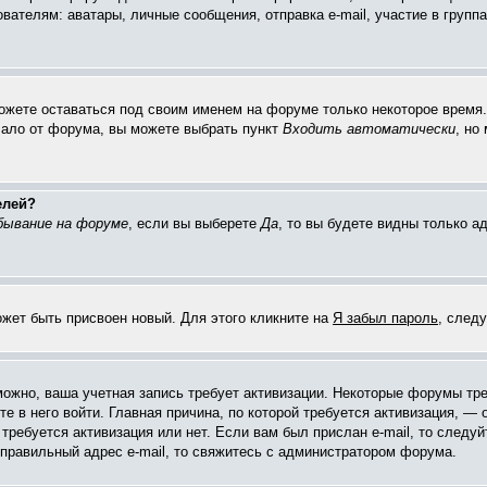
елям: аватары, личные сообщения, отправка e-mail, участие в группах 
можете оставаться под своим именем на форуме только некоторое время. 
чало от форума, вы можете выбрать пункт
Входить автоматически
, но
елей?
бывание на форуме
, если вы выберете
Да
, то вы будете видны только 
ожет быть присвоен новый. Для этого кликните на
Я забыл пароль
, след
зможно, ваша учетная запись требует активизации. Некоторые форумы тр
е в него войти. Главная причина, по которой требуется активизация, 
требуется активизация или нет. Если вам был прислан e-mail, то следуй
 правильный адрес e-mail, то свяжитесь с администратором форума.