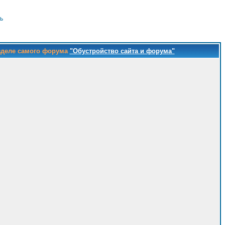
ь
зделе самого форума
"Обустройство сайта и форума"