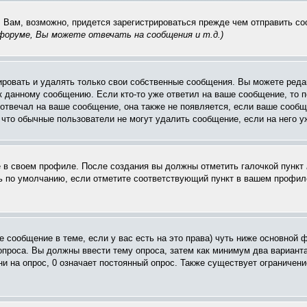
. Вам, возможно, придется зарегистрироваться прежде чем отправить с
оруме, Вы можете отвечать на сообщения и т.д.
)
ровать и удалять только свои собственные сообщения. Вы можете редак
к данному сообщению. Если кто-то уже ответил на ваше сообщение, то п
е отвечал на ваше сообщение, она также не появляется, если ваше соо
, что обычные пользователи не могут удалить сообщение, если на него уж
ё в своем профиле. После создания вы должны отметить галочкой пункт
 по умолчанию, если отметите соответствующий пункт в вашем профиле
вое сообщение в теме, если у вас есть на это права) чуть ниже основн
 опроса. Вы должны ввести тему опроса, затем как минимум два варианта
и на опрос, 0 означает постоянный опрос. Также существует ограничени