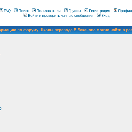
FAQ
Поиск
Пользователи
Группы
Регистрация
Профил
Войти и проверить личные сообщения
Вход
формацию по форуму Школы перевода В.Баканова можно найти в ра
?
?