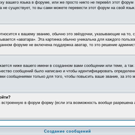
жку вашего языка в форуме, или же просто никто не перевёл этот форум
ка не существует, то вы сами можете перевести этот форум на свой яз
относится к вашему званию, обычно это звёздочки, указывающие на то, 
ывается «аватара». Эта картинка обычно уникальна для каждого пользо
в данном форуме не включена поддержка аватар, то это решение админис
ается ниже вашего имени в созданном вами сообщении или теме, а так 
ичество сообщений было написано и чтобы идентифицировать определен
ми сообщениями только для того, чтобы повысить ваше звание, за это 
ойти?
ез встроенную в форум форму (если эта возможность вообще разрешена а
Создание сообщений