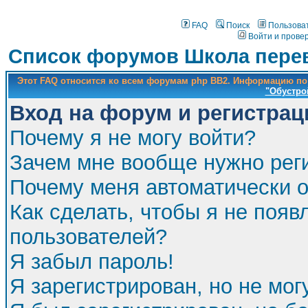
FAQ
Поиск
Пользова
Войти и прове
Список форумов Школа перев
Этот FAQ относится ко всем форумам php BB2. Информацию по
"Обустро
Вход на форум и регистрац
Почему я не могу войти?
Зачем мне вообще нужно рег
Почему меня автоматически 
Как сделать, чтобы я не появ
пользователей?
Я забыл пароль!
Я зарегистрирован, но не мог