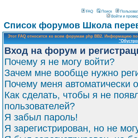
FAQ
Поиск
Пользова
Войти и прове
Список форумов Школа перев
Этот FAQ относится ко всем форумам php BB2. Информацию по
"Обустро
Вход на форум и регистрац
Почему я не могу войти?
Зачем мне вообще нужно рег
Почему меня автоматически 
Как сделать, чтобы я не появ
пользователей?
Я забыл пароль!
Я зарегистрирован, но не мог