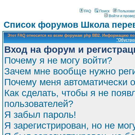
FAQ
Поиск
Пользова
Войти и прове
Список форумов Школа перев
Этот FAQ относится ко всем форумам php BB2. Информацию по
"Обустро
Вход на форум и регистрац
Почему я не могу войти?
Зачем мне вообще нужно рег
Почему меня автоматически 
Как сделать, чтобы я не появ
пользователей?
Я забыл пароль!
Я зарегистрирован, но не мог