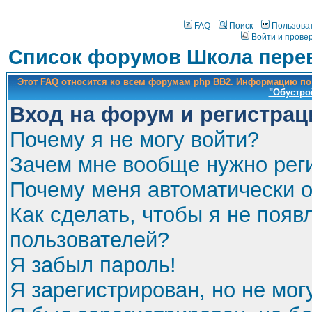
FAQ
Поиск
Пользова
Войти и прове
Список форумов Школа перев
Этот FAQ относится ко всем форумам php BB2. Информацию по
"Обустро
Вход на форум и регистрац
Почему я не могу войти?
Зачем мне вообще нужно рег
Почему меня автоматически 
Как сделать, чтобы я не появ
пользователей?
Я забыл пароль!
Я зарегистрирован, но не мог