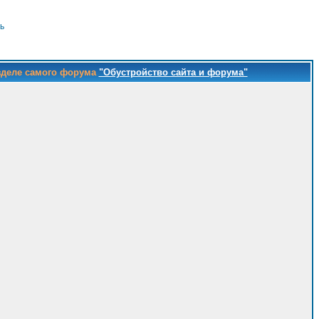
ь
зделе самого форума
"Обустройство сайта и форума"