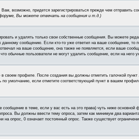
. Вам, возможно, придется зарегистрироваться прежде чем отправить с
оруме, Вы можете отвечать на сообщения и т.д.
)
ровать и удалять только свои собственные сообщения. Вы можете редак
к данному сообщению. Если кто-то уже ответил на ваше сообщение, то п
е отвечал на ваше сообщение, она также не появляется, если ваше соо
, что обычные пользователи не могут удалить сообщение, если на него уж
ё в своем профиле. После создания вы должны отметить галочкой пункт
 по умолчанию, если отметите соответствующий пункт в вашем профиле
вое сообщение в теме, если у вас есть на это права) чуть ниже основн
 опроса. Вы должны ввести тему опроса, затем как минимум два варианта
и на опрос, 0 означает постоянный опрос. Также существует ограничени