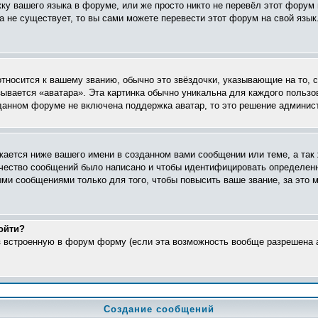
жку вашего языка в форуме, или же просто никто не перевёл этот форум
ка не существует, то вы сами можете перевести этот форум на свой яз
относится к вашему званию, обычно это звёздочки, указывающие на то, 
ывается «аватара». Эта картинка обычно уникальна для каждого пользо
в данном форуме не включена поддержка аватар, то это решение админис
ается ниже вашего имени в созданном вами сообщении или теме, а так 
ичество сообщений было написано и чтобы идентифицировать определен
ми сообщениями только для того, чтобы повысить ваше звание, за это 
ойти?
ез встроенную в форум форму (если эта возможность вообще разрешена а
Создание сообщений