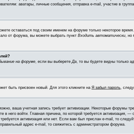
елям: аватары, личные сообщения, отправка e-mail, участие в группах 
можете оставаться под своим именем на форуме только некоторое время. 
чало от форума, вы можете выбрать пункт
Входить автоматически
, но
елей?
бывание на форуме
, если вы выберете
Да
, то вы будете видны только 
ожет быть присвоен новый. Для этого кликните на
Я забыл пароль
, след
зможно, ваша учетная запись требует активизации. Некоторые форумы тр
е в него войти. Главная причина, по которой требуется активизация, 
требуется активизация или нет. Если вам был прислан e-mail, то следуй
 правильный адрес e-mail, то свяжитесь с администратором форума.