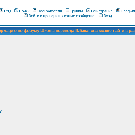
FAQ
Поиск
Пользователи
Группы
Регистрация
Профил
Войти и проверить личные сообщения
Вход
формацию по форуму Школы перевода В.Баканова можно найти в ра
?
?