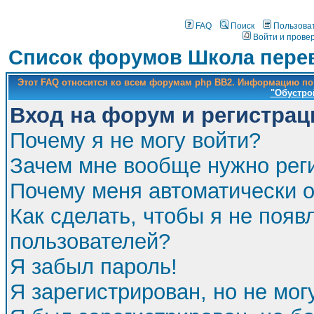
FAQ
Поиск
Пользова
Войти и прове
Список форумов Школа перев
Этот FAQ относится ко всем форумам php BB2. Информацию по
"Обустро
Вход на форум и регистрац
Почему я не могу войти?
Зачем мне вообще нужно рег
Почему меня автоматически 
Как сделать, чтобы я не появ
пользователей?
Я забыл пароль!
Я зарегистрирован, но не мог