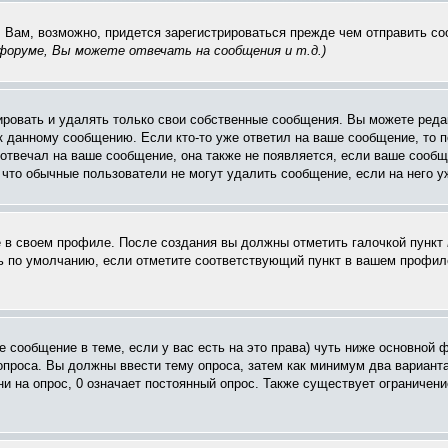
. Вам, возможно, придется зарегистрироваться прежде чем отправить с
оруме, Вы можете отвечать на сообщения и т.д.
)
ровать и удалять только свои собственные сообщения. Вы можете редак
к данному сообщению. Если кто-то уже ответил на ваше сообщение, то п
е отвечал на ваше сообщение, она также не появляется, если ваше соо
, что обычные пользователи не могут удалить сообщение, если на него уж
ё в своем профиле. После создания вы должны отметить галочкой пункт
 по умолчанию, если отметите соответствующий пункт в вашем профиле
вое сообщение в теме, если у вас есть на это права) чуть ниже основн
 опроса. Вы должны ввести тему опроса, затем как минимум два варианта
и на опрос, 0 означает постоянный опрос. Также существует ограничени