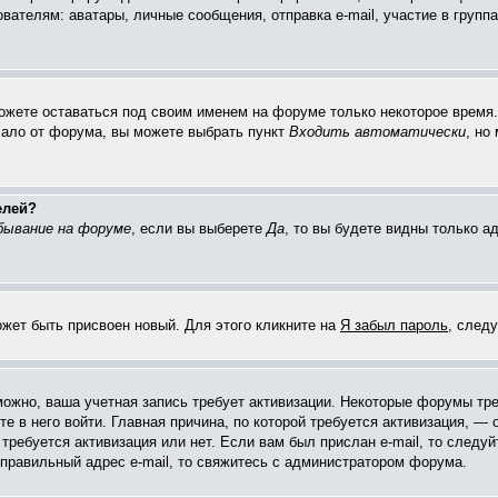
елям: аватары, личные сообщения, отправка e-mail, участие в группах 
можете оставаться под своим именем на форуме только некоторое время. 
чало от форума, вы можете выбрать пункт
Входить автоматически
, но
елей?
бывание на форуме
, если вы выберете
Да
, то вы будете видны только 
ожет быть присвоен новый. Для этого кликните на
Я забыл пароль
, след
зможно, ваша учетная запись требует активизации. Некоторые форумы тр
е в него войти. Главная причина, по которой требуется активизация, 
требуется активизация или нет. Если вам был прислан e-mail, то следуй
 правильный адрес e-mail, то свяжитесь с администратором форума.