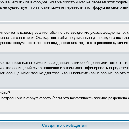
жку вашего языка в форуме, или же просто никто не перевёл этот форум
ка не существует, то вы сами можете перевести этот форум на свой яз
относится к вашему званию, обычно это звёздочки, указывающие на то, 
ывается «аватара». Эта картинка обычно уникальна для каждого пользо
в данном форуме не включена поддержка аватар, то это решение админис
ается ниже вашего имени в созданном вами сообщении или теме, а так 
ичество сообщений было написано и чтобы идентифицировать определен
ми сообщениями только для того, чтобы повысить ваше звание, за это 
ойти?
ез встроенную в форум форму (если эта возможность вообще разрешена а
Создание сообщений