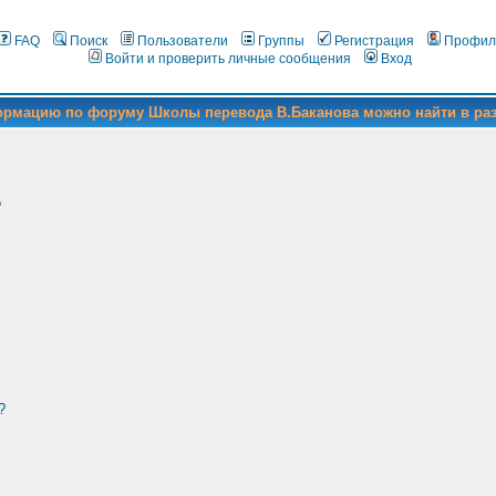
FAQ
Поиск
Пользователи
Группы
Регистрация
Профил
Войти и проверить личные сообщения
Вход
формацию по форуму Школы перевода В.Баканова можно найти в ра
?
?