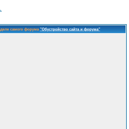
ь
зделе самого форума
"Обустройство сайта и форума"