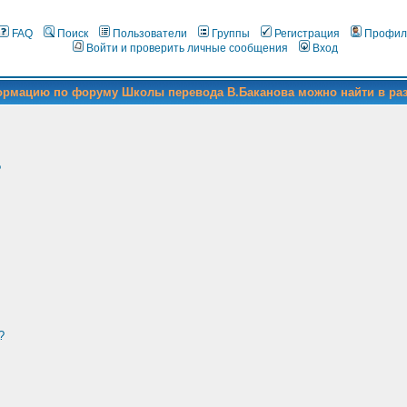
FAQ
Поиск
Пользователи
Группы
Регистрация
Профил
Войти и проверить личные сообщения
Вход
формацию по форуму Школы перевода В.Баканова можно найти в ра
?
?