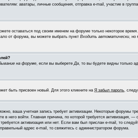
елям: аватары, личные сообщения, отправка e-mail, участие в группах 
можете оставаться под своим именем на форуме только некоторое время. 
чало от форума, вы можете выбрать пункт
Входить автоматически
, но
елей?
бывание на форуме
, если вы выберете
Да
, то вы будете видны только 
ожет быть присвоен новый. Для этого кликните на
Я забыл пароль
, след
зможно, ваша учетная запись требует активизации. Некоторые форумы тр
е в него войти. Главная причина, по которой требуется активизация, 
требуется активизация или нет. Если вам был прислан e-mail, то следуй
 правильный адрес e-mail, то свяжитесь с администратором форума.