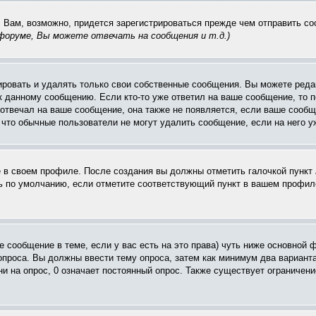
. Вам, возможно, придется зарегистрироваться прежде чем отправить с
оруме, Вы можете отвечать на сообщения и т.д.
)
ровать и удалять только свои собственные сообщения. Вы можете редак
к данному сообщению. Если кто-то уже ответил на ваше сообщение, то п
е отвечал на ваше сообщение, она также не появляется, если ваше соо
, что обычные пользователи не могут удалить сообщение, если на него уж
ё в своем профиле. После создания вы должны отметить галочкой пункт
 по умолчанию, если отметите соответствующий пункт в вашем профиле
вое сообщение в теме, если у вас есть на это права) чуть ниже основн
 опроса. Вы должны ввести тему опроса, затем как минимум два варианта
и на опрос, 0 означает постоянный опрос. Также существует ограничени