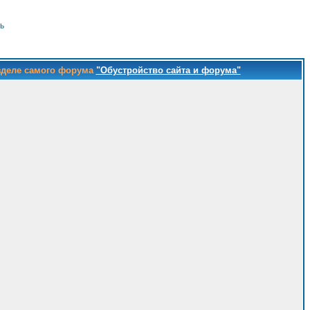
ь
зделе самого форума
"Обустройство сайта и форума"