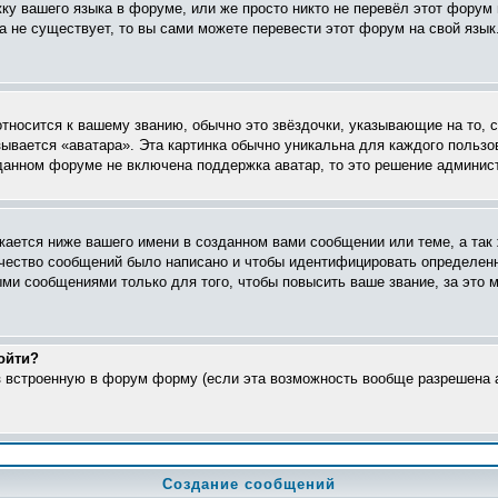
жку вашего языка в форуме, или же просто никто не перевёл этот форум
ка не существует, то вы сами можете перевести этот форум на свой яз
относится к вашему званию, обычно это звёздочки, указывающие на то, 
ывается «аватара». Эта картинка обычно уникальна для каждого пользо
в данном форуме не включена поддержка аватар, то это решение админис
ается ниже вашего имени в созданном вами сообщении или теме, а так 
ичество сообщений было написано и чтобы идентифицировать определен
ми сообщениями только для того, чтобы повысить ваше звание, за это 
ойти?
ез встроенную в форум форму (если эта возможность вообще разрешена а
Создание сообщений