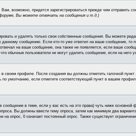
. Вам, возможно, придется зарегистрироваться прежде чем отправить с
оруме, Вы можете отвечать на сообщения и т.д.
)
ровать и удалять только свои собственные сообщения. Вы можете редак
к данному сообщению. Если кто-то уже ответил на ваше сообщение, то п
е отвечал на ваше сообщение, она также не появляется, если ваше соо
, что обычные пользователи не могут удалить сообщение, если на него уж
ё в своем профиле. После создания вы должны отметить галочкой пункт
 по умолчанию, если отметите соответствующий пункт в вашем профиле
вое сообщение в теме, если у вас есть на это права) чуть ниже основн
 опроса. Вы должны ввести тему опроса, затем как минимум два варианта
и на опрос, 0 означает постоянный опрос. Также существует ограничени