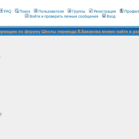
FAQ
Поиск
Пользователи
Группы
Регистрация
Профил
Войти и проверить личные сообщения
Вход
формацию по форуму Школы перевода В.Баканова можно найти в ра
?
?