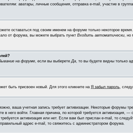
елям: аватары, личные сообщения, отправка e-mail, участие в группах 
можете оставаться под своим именем на форуме только некоторое время. 
чало от форума, вы можете выбрать пункт
Входить автоматически
, но
елей?
бывание на форуме
, если вы выберете
Да
, то вы будете видны только 
ожет быть присвоен новый. Для этого кликните на
Я забыл пароль
, след
зможно, ваша учетная запись требует активизации. Некоторые форумы тр
е в него войти. Главная причина, по которой требуется активизация, 
требуется активизация или нет. Если вам был прислан e-mail, то следуй
 правильный адрес e-mail, то свяжитесь с администратором форума.