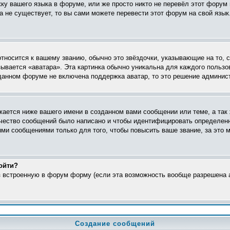
жку вашего языка в форуме, или же просто никто не перевёл этот форум
ка не существует, то вы сами можете перевести этот форум на свой яз
относится к вашему званию, обычно это звёздочки, указывающие на то, 
ывается «аватара». Эта картинка обычно уникальна для каждого пользо
в данном форуме не включена поддержка аватар, то это решение админис
ается ниже вашего имени в созданном вами сообщении или теме, а так 
ичество сообщений было написано и чтобы идентифицировать определен
ми сообщениями только для того, чтобы повысить ваше звание, за это 
ойти?
ез встроенную в форум форму (если эта возможность вообще разрешена а
Создание сообщений