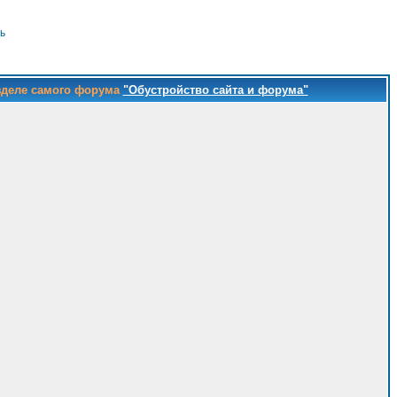
ь
зделе самого форума
"Обустройство сайта и форума"