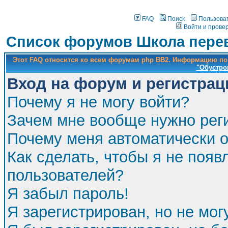
FAQ
Поиск
Пользова
Войти и прове
Список форумов Школа перев
Этот FAQ относится ко всем форумам php BB2. Информацию по
"Обустро
Вход на форум и регистрац
Почему я не могу войти?
Зачем мне вообще нужно рег
Почему меня автоматически 
Как сделать, чтобы я не появ
пользователей?
Я забыл пароль!
Я зарегистрирован, но не мог