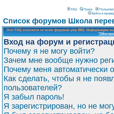
FAQ
Поиск
Пользова
Войти и прове
Список форумов Школа перев
Этот FAQ относится ко всем форумам php BB2. Информацию по
"Обустро
Вход на форум и регистрац
Почему я не могу войти?
Зачем мне вообще нужно рег
Почему меня автоматически 
Как сделать, чтобы я не появ
пользователей?
Я забыл пароль!
Я зарегистрирован, но не мог