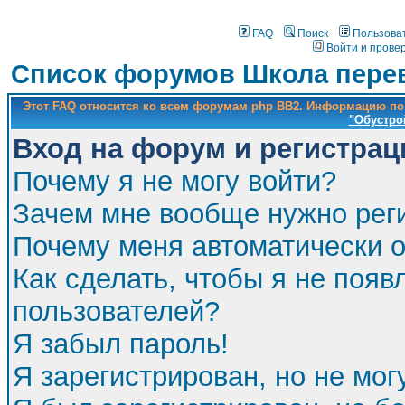
FAQ
Поиск
Пользова
Войти и прове
Список форумов Школа перев
Этот FAQ относится ко всем форумам php BB2. Информацию по
"Обустро
Вход на форум и регистрац
Почему я не могу войти?
Зачем мне вообще нужно рег
Почему меня автоматически 
Как сделать, чтобы я не появ
пользователей?
Я забыл пароль!
Я зарегистрирован, но не мог