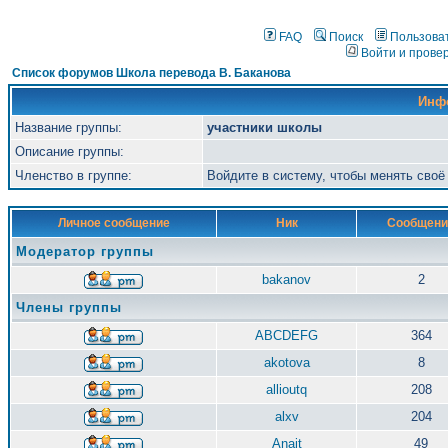
FAQ
Поиск
Пользова
Войти и прове
Список форумов Школа перевода В. Баканова
Инф
Название группы:
участники школы
Описание группы:
Членство в группе:
Войдите в систему, чтобы менять сво
Личное сообщение
Ник
Сообщени
Модератор группы
bakanov
2
Члены группы
ABCDEFG
364
akotova
8
allioutq
208
alxv
204
Anait
49