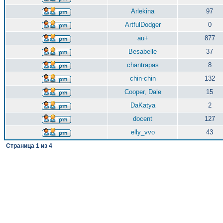
Arlekina
97
ArtfulDodger
0
au+
877
Besabelle
37
chantrapas
8
chin-chin
132
Cooper, Dale
15
DaKatya
2
docent
127
elly_vvo
43
Страница
1
из
4