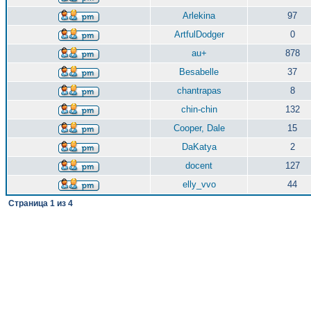
Arlekina
97
ArtfulDodger
0
au+
878
Besabelle
37
chantrapas
8
chin-chin
132
Cooper, Dale
15
DaKatya
2
docent
127
elly_vvo
44
Страница
1
из
4