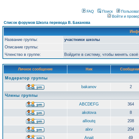
FAQ
Поиск
Пользова
Войти и прове
Список форумов Школа перевода В. Баканова
Инф
Название группы:
участники школы
Описание группы:
Членство в группе:
Войдите в систему, чтобы менять сво
Личное сообщение
Ник
Сообщени
Модератор группы
bakanov
2
Члены группы
ABCDEFG
364
akotova
8
allioutq
208
alxv
204
Anait
49