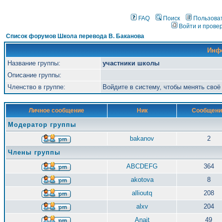
FAQ
Поиск
Пользова
Войти и прове
Список форумов Школа перевода В. Баканова
Инф
Название группы:
участники школы
Описание группы:
Членство в группе:
Войдите в систему, чтобы менять сво
Личное сообщение
Ник
Сообщени
Модератор группы
bakanov
2
Члены группы
ABCDEFG
364
akotova
8
allioutq
208
alxv
204
Anait
49