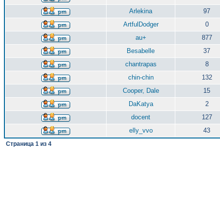
Arlekina
97
ArtfulDodger
0
au+
877
Besabelle
37
chantrapas
8
chin-chin
132
Cooper, Dale
15
DaKatya
2
docent
127
elly_vvo
43
Страница
1
из
4