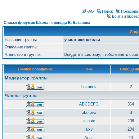
FAQ
Поиск
Пользова
Войти и прове
Список форумов Школа перевода В. Баканова
Инф
Название группы:
участники школы
Описание группы:
Членство в группе:
Войдите в систему, чтобы менять сво
Личное сообщение
Ник
Сообщени
Модератор группы
bakanov
2
Члены группы
ABCDEFG
364
akotova
8
allioutq
208
alxv
204
Anait
49