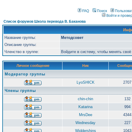
FAQ
Поиск
Пользова
Войти и прове
Список форумов Школа перевода В. Баканова
Инф
Название группы:
Методсовет
Описание группы:
Членство в группе:
Войдите в систему, чтобы менять сво
Личное сообщение
Ник
Сообще
Модератор группы
LyoSHICK
2707
Члены группы
chin-chin
132
Katarina
994
MrsDee
4344
Wednesday
227
Widdershins
1043