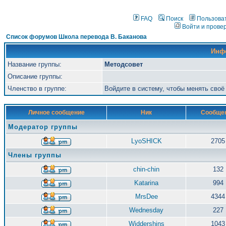
FAQ
Поиск
Пользова
Войти и прове
Список форумов Школа перевода В. Баканова
Инф
Название группы:
Методсовет
Описание группы:
Членство в группе:
Войдите в систему, чтобы менять сво
Личное сообщение
Ник
Сообще
Модератор группы
LyoSHICK
2705
Члены группы
chin-chin
132
Katarina
994
MrsDee
4344
Wednesday
227
Widdershins
1043