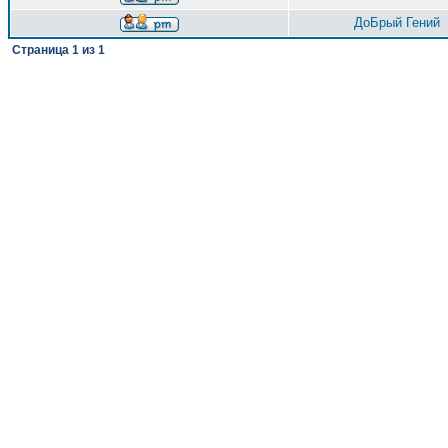
ДоБрый Гений
Страница
1
из
1