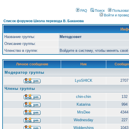
FAQ
Поиск
Пользова
Войти и прове
Список форумов Школа перевода В. Баканова
Инф
Название группы:
Методсовет
Описание группы:
Членство в группе:
Войдите в систему, чтобы менять сво
Личное сообщение
Ник
Сообще
Модератор группы
LyoSHICK
2707
Члены группы
chin-chin
132
Katarina
994
MrsDee
4344
Wednesday
227
Widdershins
1043