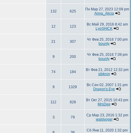
Пн Мар 27, 2023 12:09 pm
132
625
Anna_Alicia
Вс Май 29, 2016 8:42 am
12
123
LyoSHICK
Чт Фев 25, 2016 7:00 pm
21
307
bounty
Чт Фев 25, 2016 7:39 pm
9
200
bounty
Вт Фев 21, 2012 12:32 pm
74
184
sibkron
Вс Сен 02, 2007 1:31 pm
9
1329
Dragon's Eye
Вт Окт 27, 2015 10:43 pm
112
828
MrsDee
Ср Мар 23, 2016 1:32 pm
3
79
waldvogel
Сб Янв 11, 2020 1:32 pm
8
36