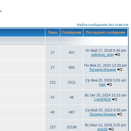
ь
Найти сообщения без ответов
Темы
Сообщения
Последнее сообщение
Чт Май 17, 2018 6:46 pm
27
407
safronov_gray
Пн Фев 21, 2022 12:20 pm
27
692
Татьяна Ильина
Ср Фев 25, 2026 5:03 am
221
5311
Ivan
Вс Окт 20, 2024 10:23 am
47
48
LyoSHICK
Ср Май 25, 2022 8:30 am
40
487
Татьяна Ильина
Вс Июл 12, 2026 3:25 pm
157
25196
eng39