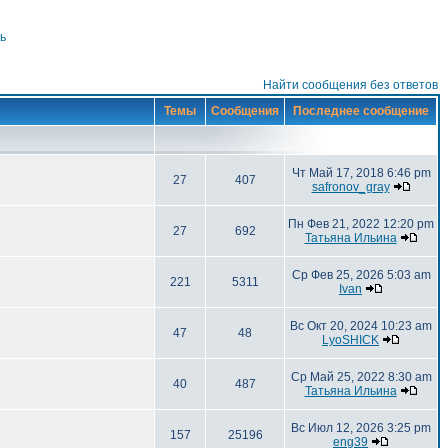
ь
Найти сообщения без ответов
Темы
Сообщения
Последнее сообщение
Чт Май 17, 2018 6:46 pm
27
407
safronov_gray
Пн Фев 21, 2022 12:20 pm
27
692
Татьяна Ильина
Ср Фев 25, 2026 5:03 am
221
5311
Ivan
Вс Окт 20, 2024 10:23 am
47
48
LyoSHICK
Ср Май 25, 2022 8:30 am
40
487
Татьяна Ильина
Вс Июл 12, 2026 3:25 pm
157
25196
eng39