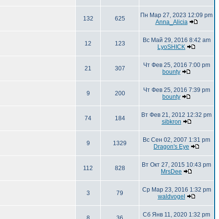
Пн Мар 27, 2023 12:09 pm
132
625
Anna_Alicia
Вс Май 29, 2016 8:42 am
12
123
LyoSHICK
Чт Фев 25, 2016 7:00 pm
21
307
bounty
Чт Фев 25, 2016 7:39 pm
9
200
bounty
Вт Фев 21, 2012 12:32 pm
74
184
sibkron
Вс Сен 02, 2007 1:31 pm
9
1329
Dragon's Eye
Вт Окт 27, 2015 10:43 pm
112
828
MrsDee
Ср Мар 23, 2016 1:32 pm
3
79
waldvogel
Сб Янв 11, 2020 1:32 pm
8
36