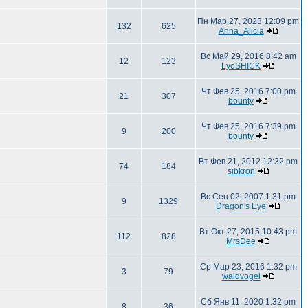
Пн Мар 27, 2023 12:09 pm
132
625
Anna_Alicia
Вс Май 29, 2016 8:42 am
12
123
LyoSHICK
Чт Фев 25, 2016 7:00 pm
21
307
bounty
Чт Фев 25, 2016 7:39 pm
9
200
bounty
Вт Фев 21, 2012 12:32 pm
74
184
sibkron
Вс Сен 02, 2007 1:31 pm
9
1329
Dragon's Eye
Вт Окт 27, 2015 10:43 pm
112
828
MrsDee
Ср Мар 23, 2016 1:32 pm
3
79
waldvogel
Сб Янв 11, 2020 1:32 pm
8
36