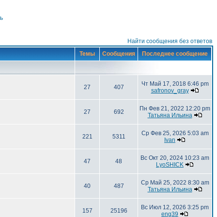
ь
Найти сообщения без ответов
Темы
Сообщения
Последнее сообщение
Чт Май 17, 2018 6:46 pm
27
407
safronov_gray
Пн Фев 21, 2022 12:20 pm
27
692
Татьяна Ильина
Ср Фев 25, 2026 5:03 am
221
5311
Ivan
Вс Окт 20, 2024 10:23 am
47
48
LyoSHICK
Ср Май 25, 2022 8:30 am
40
487
Татьяна Ильина
Вс Июл 12, 2026 3:25 pm
157
25196
eng39