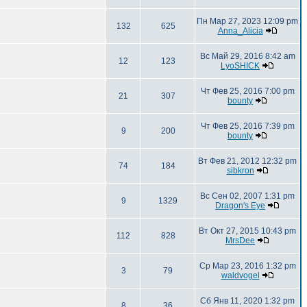
Пн Мар 27, 2023 12:09 pm
132
625
Anna_Alicia
Вс Май 29, 2016 8:42 am
12
123
LyoSHICK
Чт Фев 25, 2016 7:00 pm
21
307
bounty
Чт Фев 25, 2016 7:39 pm
9
200
bounty
Вт Фев 21, 2012 12:32 pm
74
184
sibkron
Вс Сен 02, 2007 1:31 pm
9
1329
Dragon's Eye
Вт Окт 27, 2015 10:43 pm
112
828
MrsDee
Ср Мар 23, 2016 1:32 pm
3
79
waldvogel
Сб Янв 11, 2020 1:32 pm
8
36