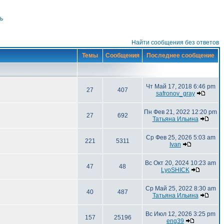
ь
Найти сообщения без ответов
Темы
Сообщения
Последнее сообщение
Чт Май 17, 2018 6:46 pm
27
407
safronov_gray
Пн Фев 21, 2022 12:20 pm
27
692
Татьяна Ильина
Ср Фев 25, 2026 5:03 am
221
5311
Ivan
Вс Окт 20, 2024 10:23 am
47
48
LyoSHICK
Ср Май 25, 2022 8:30 am
40
487
Татьяна Ильина
Вс Июл 12, 2026 3:25 pm
157
25196
eng39