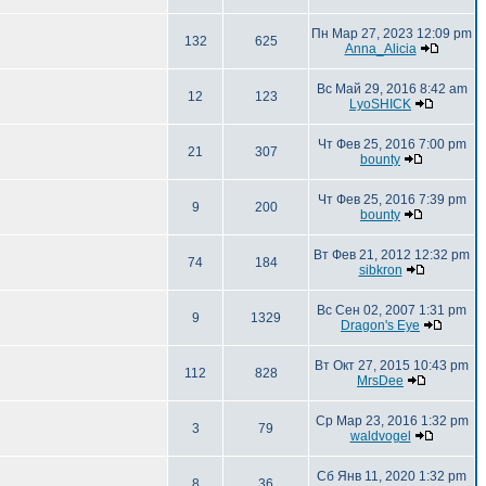
Пн Мар 27, 2023 12:09 pm
132
625
Anna_Alicia
Вс Май 29, 2016 8:42 am
12
123
LyoSHICK
Чт Фев 25, 2016 7:00 pm
21
307
bounty
Чт Фев 25, 2016 7:39 pm
9
200
bounty
Вт Фев 21, 2012 12:32 pm
74
184
sibkron
Вс Сен 02, 2007 1:31 pm
9
1329
Dragon's Eye
Вт Окт 27, 2015 10:43 pm
112
828
MrsDee
Ср Мар 23, 2016 1:32 pm
3
79
waldvogel
Сб Янв 11, 2020 1:32 pm
8
36