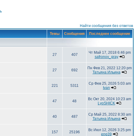
ь
Найти сообщения без ответов
Темы
Сообщения
Последнее сообщение
Чт Май 17, 2018 6:46 pm
27
407
safronov_gray
Пн Фев 21, 2022 12:20 pm
27
692
Татьяна Ильина
Ср Фев 25, 2026 5:03 am
221
5311
Ivan
Вс Окт 20, 2024 10:23 am
47
48
LyoSHICK
Ср Май 25, 2022 8:30 am
40
487
Татьяна Ильина
Вс Июл 12, 2026 3:25 pm
157
25196
eng39