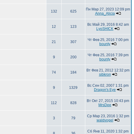
Пн Мар 27, 2023 12:09 pm
132
625
Anna_Alicia
Вс Май 29, 2016 8:42 am
12
123
LyoSHICK
Чт Фев 25, 2016 7:00 pm
21
307
bounty
Чт Фев 25, 2016 7:39 pm
9
200
bounty
Вт Фев 21, 2012 12:32 pm
74
184
sibkron
Вс Сен 02, 2007 1:31 pm
9
1329
Dragon's Eye
Вт Окт 27, 2015 10:43 pm
112
828
MrsDee
Ср Мар 23, 2016 1:32 pm
3
79
waldvogel
Сб Янв 11, 2020 1:32 pm
8
36