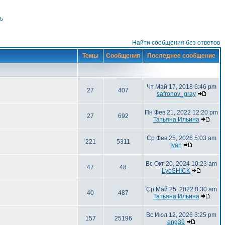
ь
Найти сообщения без ответов
Темы
Сообщения
Последнее сообщение
Чт Май 17, 2018 6:46 pm
27
407
safronov_gray
Пн Фев 21, 2022 12:20 pm
27
692
Татьяна Ильина
Ср Фев 25, 2026 5:03 am
221
5311
Ivan
Вс Окт 20, 2024 10:23 am
47
48
LyoSHICK
Ср Май 25, 2022 8:30 am
40
487
Татьяна Ильина
Вс Июл 12, 2026 3:25 pm
157
25196
eng39